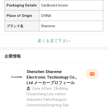
Packaging Details
Cardboard boxes
Place of Origin
CHINA
ブランド名
Shareme
多くを見て下さい
企業情報
Shenzhen Shareme
Electronic Technology Co.,
Ltd メーカープロフィール
Zone A,Floor 7,Building
F,Guancheng Low-carbon
Industries Park,Shangcun
Community,Gongming Sub-