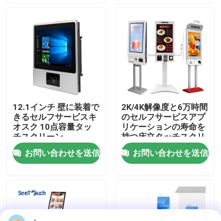
VRショー
私たちに関しては
工場旅行
12.1インチ 壁に装着で
2K/4K解像度と6万時間
きるセルフサービスキ
のセルフサービスアプ
品質管理
オスク 10点容量タッ
リケーションの寿命を
チスクリーン
持つ床立タッチスクリ
ーンキオスク
お問い合わせを送信
お問い合わせを送信
お問い合わせ
ニュース
ブログ