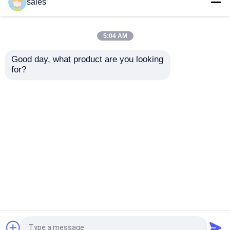
sales
引用を要求しなさい
5:04 AM
タッチスクリーンセルフサービスキオスク
Good day, what product are you looking 
顔認証・メタルケース
21.5インチ容量タッチ
for?
付き1920X1080解像
10ポイントセルフサー
度決済キオスク（屋内
ビスキオスク 支払いタ
自動チェックキオスク
セルフサービス用）
ーミナルのためのマル
チOSサポート
お問い合わせを送信
お問い合わせを送信
セルフオーダーキオスク
ホーム
企業情報
お問い合わせ
Desktop Site
セルフサービス POSシステム
Sitemap
プライバシーポリシー
タッチ画面のデジタル キオスク
品質
タッチスクリーンセルフサービスキオスク
中
国工場.Copyright © 2026 Shenzhen Shareme
タッチモニターディスプレイ
Electronic Technology Co., Ltd. All Rights