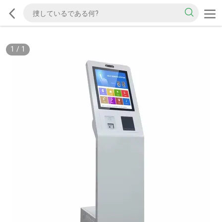
1
/
1