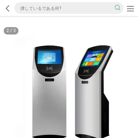
2
/
3