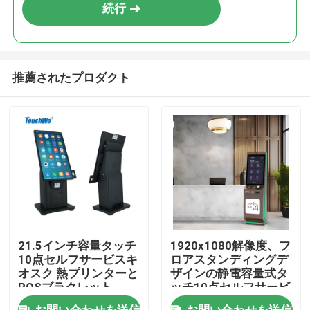
続行
推薦されたプロダクト
家
21.5インチ容量タッチ
1920x1080解像度、フ
10点セルフサービスキ
ロアスタンディングデ
プロダクト
オスク 熱プリンターと
ザインの静電容量式タ
POSブラクレット
ッチ10点セルフサービ
スホテルチェックイン
動画
お問い合わせを送信
お問い合わせを送信