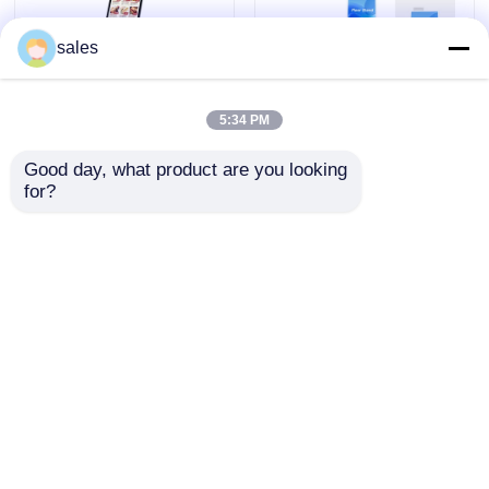
sales
引用を要求しなさい
5:34 PM
タッチスクリーンセルフサービスキオスク
Good day, what product are you looking 
顔認証・メタルケース
21.5インチ容量タッチ
for?
自動チェックキオスク
付き1920X1080解像
10ポイントセルフサー
度決済キオスク（屋内
ビスキオスク 支払いタ
セルフサービス用）
ーミナルのためのマル
チOSサポート
セルフオーダーキオスク
お問い合わせを送信
お問い合わせを送信
セルフサービス POSシステム
ホーム
企業情報
お問い合わせ
Desktop Site
Sitemap
プライバシーポリシー
タッチ画面のデジタル キオスク
タッチモニターディスプレイ
品質
タッチスクリーンセルフサービスキオスク
中